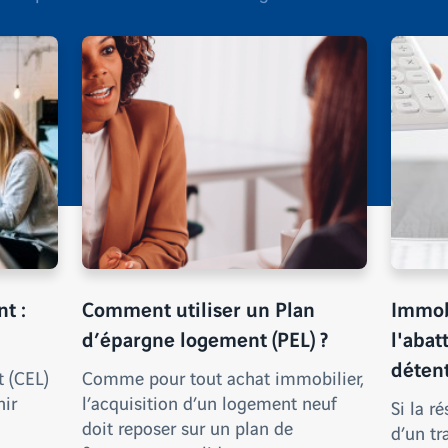
t :
Comment utiliser un Plan
Immob
d’épargne logement (PEL) ?
l'aba
détent
 (CEL)
Comme pour tout achat immobilier,
nir
l’acquisition d’un logement neuf
Si la r
doit reposer sur un plan de
d’un tra