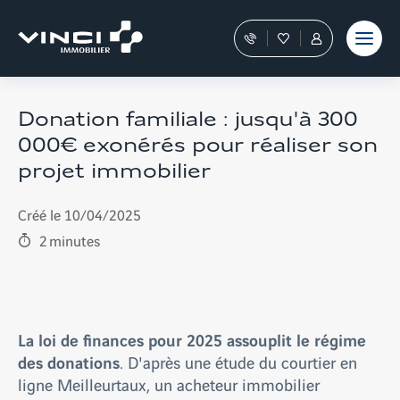
Aller
et outils
Fraudes
moment
terrain
au
Nos
Favoris
Tous
contenu
conseillers
les
vous
services
guident
sont
dans
dans
Donation familiale : jusqu'à 300
votre
votre
000€ exonérés pour réaliser son
achat
Espace
Personnel
projet immobilier
Créé le 10/04/2025
2
minutes
La loi de finances pour 2025 assouplit le régime
des donations
. D'après une étude du courtier en
ligne Meilleurtaux, un acheteur immobilier