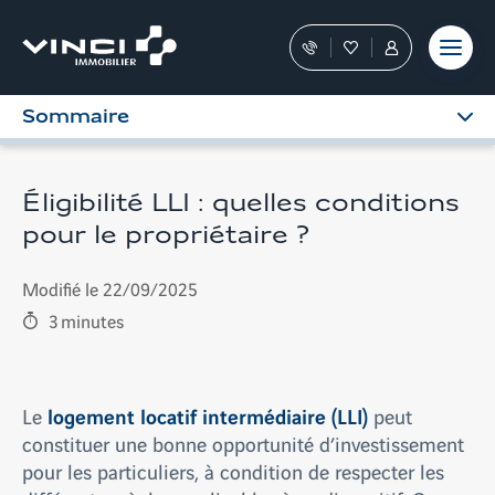
Aller
et outils
Fraudes
moment
terrain
au
Nos
Favoris
Tous
contenu
conseillers
les
vous
services
Sommaire
guident
sont
dans
dans
votre
votre
achat
Espace
Éligibilité LLI : quelles conditions
Personnel
pour le propriétaire ?
Modifié le 22/09/2025
3
minutes
logement locatif intermédiaire (LLI)
Le
peut
constituer une bonne opportunité d’investissement
pour les particuliers, à condition de respecter les