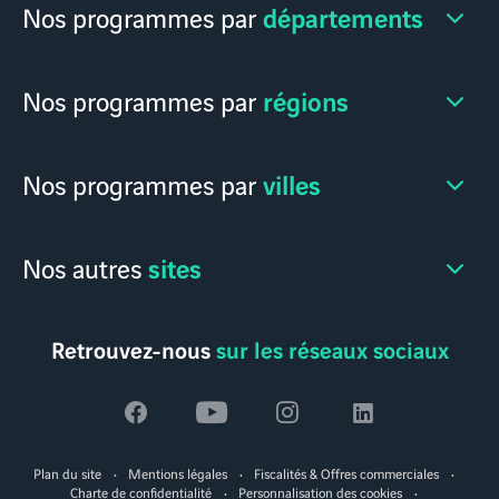
départements
Nos programmes par
régions
Nos programmes par
villes
Nos programmes par
sites
Nos autres
Retrouvez-nous
sur les réseaux sociaux
Voir
Voir
Voir
Voir
la
la
la
la
Plan du site
Mentions légales
Fiscalités & Offres commerciales
page
page
page
page
Charte de confidentialité
Personnalisation des cookies