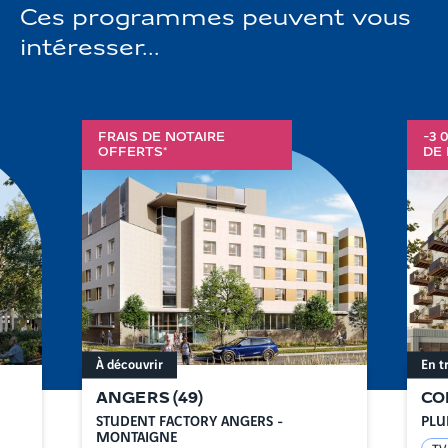
Ces programmes peuvent vous
intéresser...
FRAIS DE NOTAIRE
-3 
OFFERTS*
DE 
À découvrir
En t
ANGERS
(
49
)
CO
STUDENT FACTORY ANGERS -
PLU
MONTAIGNE