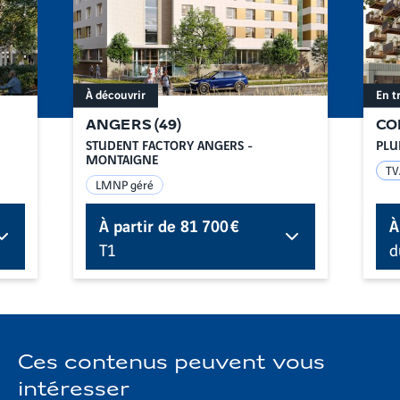
À découvrir
En t
ANGERS
(
49
)
CO
STUDENT FACTORY ANGERS -
PLU
MONTAIGNE
TV
LMNP géré
À partir de
81 700 €
À
T1
d
Ces contenus peuvent vous
intéresser