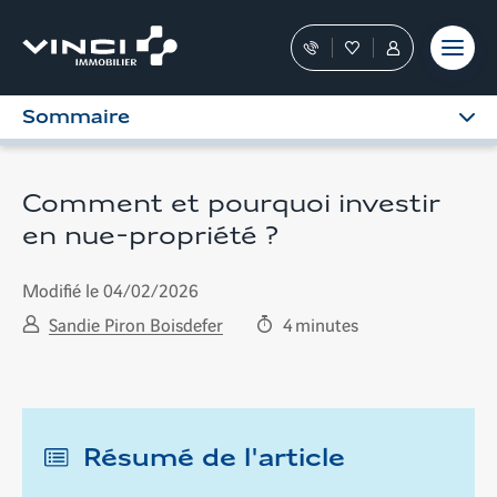
Aller
et outils
Fraudes
moment
terrain
au
Nos
Favoris
Tous
contenu
conseillers
les
vous
services
Sommaire
guident
sont
dans
dans
votre
votre
achat
Espace
Comment et pourquoi investir
Personnel
en nue-propriété ?
Modifié le 04/02/2026
Sandie Piron Boisdefer
4
minutes
Résumé de l'article