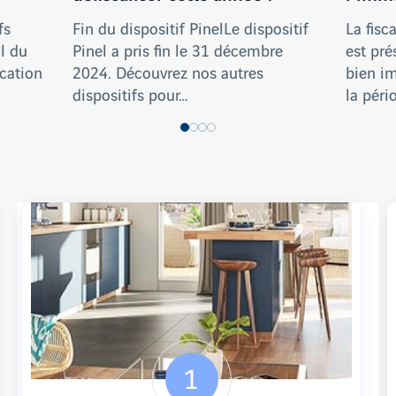
fs
Fin du dispositif PinelLe dispositif
La fisc
il du
Pinel a pris fin le 31 décembre
est pré
ocation
2024. Découvrez nos autres
bien im
dispositifs pour…
la péri