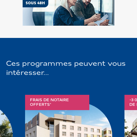
Vendez
votre
terrain
Ces programmes peuvent vous
intéresser...
FRAIS DE NOTAIRE
-3 
OFFERTS*
DE 