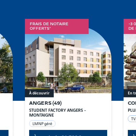
FRAIS DE NOTAIRE
-3 
OFFERTS*
DE 
À découvrir
En t
ANGERS
(
49
)
CO
STUDENT FACTORY ANGERS -
PLU
MONTAIGNE
TV
LMNP géré