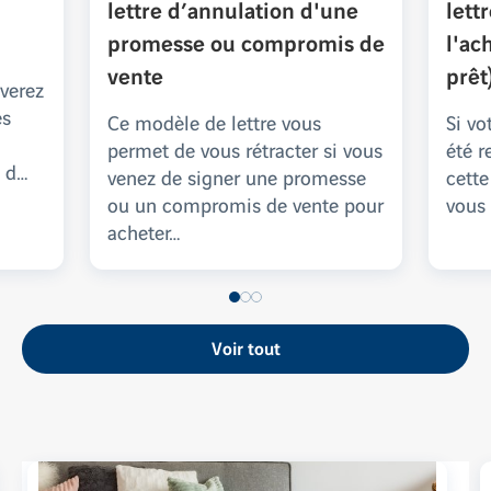
lettre d’annulation d'une
lett
promesse ou compromis de
l'ac
vente
prêt
uverez
es
Ce modèle de lettre vous
Si vo
permet de vous rétracter si vous
été r
n d…
venez de signer une promesse
cette
ou un compromis de vente pour
vous
acheter…
Voir tout