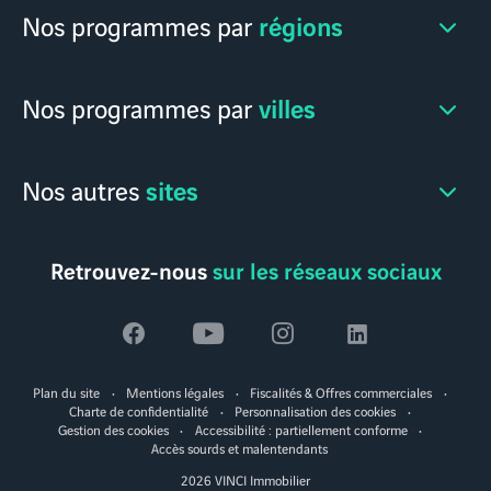
régions
Nos programmes par
villes
Nos programmes par
sites
Nos autres
Retrouvez-nous
sur les réseaux sociaux
Voir
Voir
Voir
Voir
la
la
la
la
Plan du site
Mentions légales
Fiscalités & Offres commerciales
page
page
page
page
Charte de confidentialité
Personnalisation des cookies
Gestion des cookies
Accessibilité : partiellement conforme
facebook
youtube
instagram
linkedin
Accès sourds et malentendants
2026 VINCI Immobilier