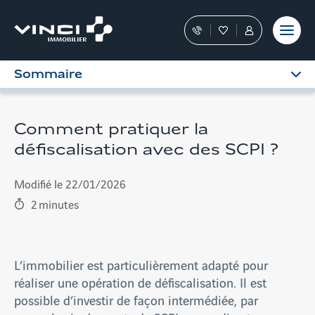
Aller
et outils
Fraudes
moment
terrain
au
Nos
Favoris
Tous
contenu
conseillers
les
vous
services
Sommaire
guident
sont
dans
dans
votre
votre
achat
Espace
Comment pratiquer la
Personnel
défiscalisation avec des SCPI ?
Modifié le 22/01/2026
2
minutes
L’immobilier est particulièrement adapté pour
réaliser une opération de défiscalisation. Il est
possible d’investir de façon intermédiée, par