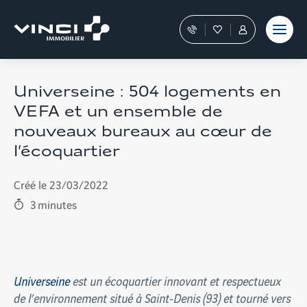
Aller
et outils
Fraudes
moment
terrain
au
Nos
Favoris
Tous
contenu
conseillers
les
vous
services
guident
sont
dans
dans
Universeine : 504 logements en
votre
votre
VEFA et un ensemble de
achat
Espace
Personnel
nouveaux bureaux au cœur de
l’écoquartier
Créé le 23/03/2022
3
minutes
Universeine
est un écoquartier innovant et respectueux
de l’environnement situé à Saint-Denis (93) et tourné vers