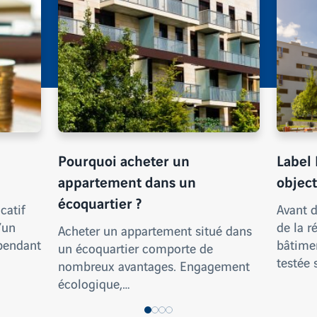
Pourquoi acheter un
Label 
appartement dans un
object
écoquartier ?
catif
Avant d
’un
de la r
Acheter un appartement situé dans
 pendant
bâtimen
un écoquartier comporte de
testée 
nombreux avantages. Engagement
écologique,…