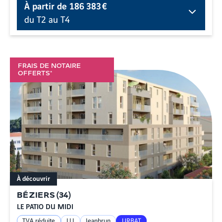
À partir de
186 383 €
du T2 au T4
FRAIS DE NOTAIRE
OFFERTS*
À découvrir
BÉZIERS
(
34
)
LE PATIO DU MIDI
TVA réduite
LLI
Jeanbrun
URBAT