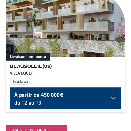
Livraison imminente
BEAUSOLEIL
(
06
)
VILLA LUCET
Jeanbrun
À partir de
450 000 €
du T2 au T3
FRAIS DE NOTAIRE