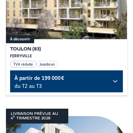
À découvrir
TOULON
(
83
)
FERRYVILLE
TVA réduite
Jeanbrun
À partir de
199 000 €
du T2 au T3
LIVRAISON PRÉVUE AU
E
4
TRIMESTRE
2028