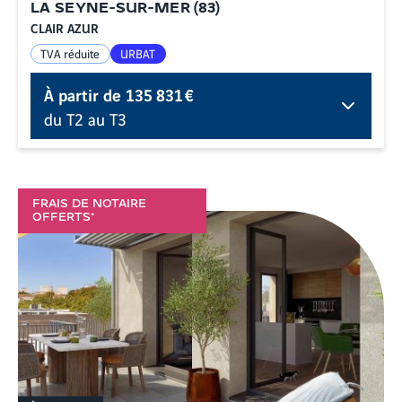
LA SEYNE-SUR-MER
(
83
)
CLAIR AZUR
TVA réduite
URBAT
À partir de
135 831 €
du T2 au T3
FRAIS DE NOTAIRE
OFFERTS*