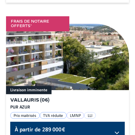
FRAIS DE NOTAIRE
OFFERTS*
Livraison imminente
VALLAURIS
(
06
)
PUR AZUR
Prix maitrisés
TVA réduite
LMNP
LLI
À partir de
289 000 €