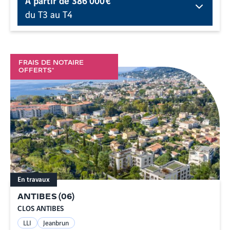
du T3 au T4
FRAIS DE NOTAIRE
OFFERTS*
En travaux
ANTIBES
(
06
)
CLOS ANTIBES
LLI
Jeanbrun