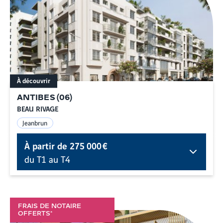
À découvrir
ANTIBES
(
06
)
BEAU RIVAGE
Jeanbrun
À partir de
275 000 €
du T1 au T4
FRAIS DE NOTAIRE
OFFERTS*