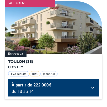
OFFERTS*
En travaux
TOULON
(
83
)
CLOS LILY
TVA réduite
BRS
Jeanbrun
À partir de
222 000 €
du T3 au T4