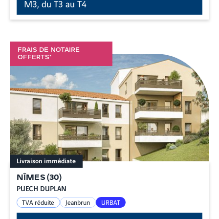
M3, du T3 au T4
FRAIS DE NOTAIRE
OFFERTS*
Livraison immédiate
NÎMES
(
30
)
PUECH DUPLAN
TVA réduite
Jeanbrun
URBAT