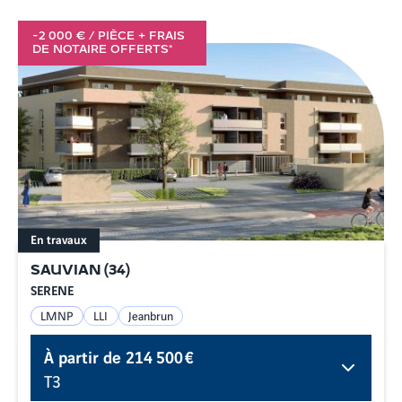
-2 000 € / PIÈCE + FRAIS
DE NOTAIRE OFFERTS*
En travaux
SAUVIAN
(
34
)
SERENE
LMNP
LLI
Jeanbrun
À partir de
214 500 €
T3