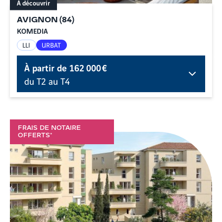
À découvrir
AVIGNON
(
84
)
KOMEDIA
LLI
URBAT
À partir de
162 000 €
du T2 au T4
FRAIS DE NOTAIRE
OFFERTS*