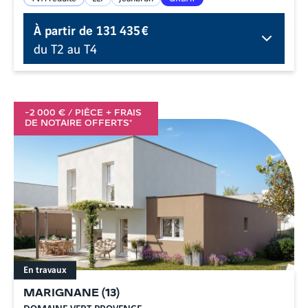
À partir de
131 435 €
du T2 au T4
-2 000 € / PIÈCE + FRAIS
DE NOTAIRE OFFERTS*
En travaux
MARIGNANE
(
13
)
DOMAINE VERT PROVENCE