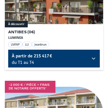
À découvrir
ANTIBES
(
06
)
LUMINEA
LMNP
LLI
Jeanbrun
À partir de
215 417 €
du T1 au T4
-2 000 € / PIÈCE + FRAIS
DE NOTAIRE OFFERTS*