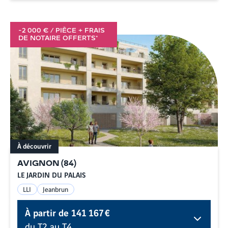
-2 000 € / PIÈCE + FRAIS
DE NOTAIRE OFFERTS*
À découvrir
AVIGNON
(
84
)
LE JARDIN DU PALAIS
LLI
Jeanbrun
À partir de
141 167 €
du T2 au T4