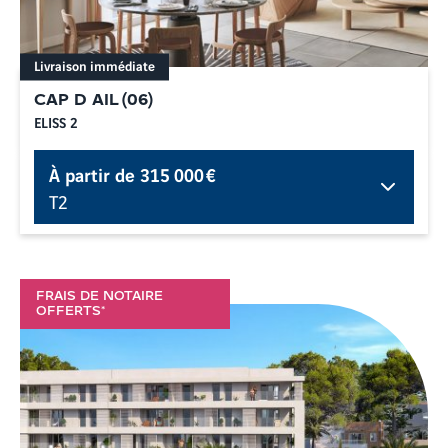
Livraison immédiate
CAP D AIL
(
06
)
ELISS 2
À partir de
315 000 €
T2
FRAIS DE NOTAIRE
OFFERTS*