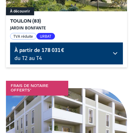
À découvrir
TOULON
(
83
)
JARDIN BONFANTE
TVA réduite
URBAT
À partir de
178 031 €
du T2 au T4
FRAIS DE NOTAIRE
OFFERTS*