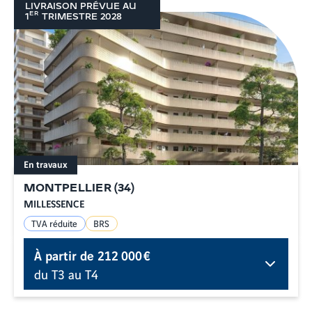
LIVRAISON PRÉVUE AU
ER
1
TRIMESTRE
2028
En travaux
MONTPELLIER
(
34
)
MILLESSENCE
TVA réduite
BRS
À partir de
212 000 €
du T3 au T4