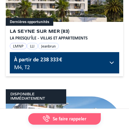
Dernières opportunités
LA SEYNE SUR MER
(
83
)
LA PRESQU'ÎLE - VILLAS ET APPARTEMENTS
LMNP
LLI
Jeanbrun
À partir de
238 333 €
M4, T2
DISPONIBLE
IMMÉDIATEMENT
Se faire rappeler
MapLibre
|
© Alentoor
© OpenStreetMap