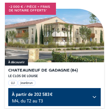
-2 000 € / PIÈCE + FRAIS
DE NOTAIRE OFFERTS*
À découvrir
CHATEAUNEUF DE GADAGNE
(
84
)
LE CLOS DE LOUISE
LLI
Jeanbrun
À partir de
202 583 €
M4, du T2 au T3