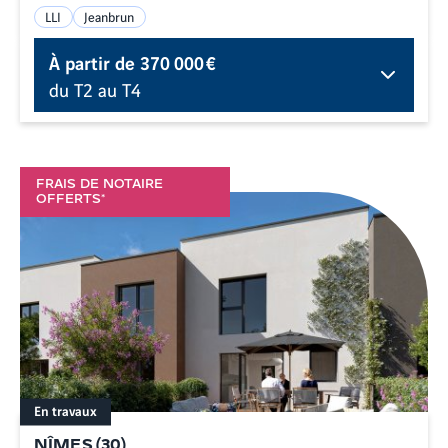
LLI
Jeanbrun
À partir de
370 000 €
du T2 au T4
FRAIS DE NOTAIRE
OFFERTS*
En travaux
NÎMES
(
30
)