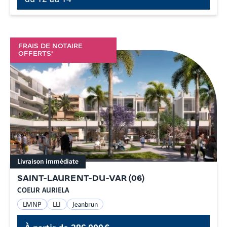
FRAIS DE NOTAIRE
OFFERTS*
Livraison immédiate
SAINT-LAURENT-DU-VAR
(
06
)
COEUR AURIELA
LMNP
LLI
Jeanbrun
À partir de
386 000 €