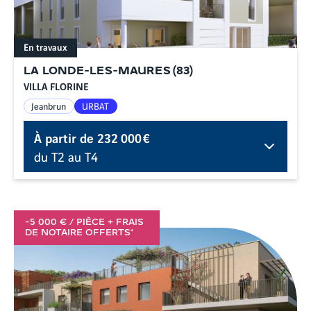
En travaux
LA LONDE-LES-MAURES
(
83
)
VILLA FLORINE
Jeanbrun
URBAT
À partir de
232 000 €
du T2 au T4
-5 000 € / PIÈCE + FRAIS
DE NOTAIRE OFFERTS*