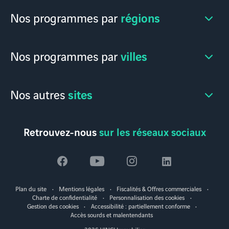
régions
Nos programmes par
villes
Nos programmes par
sites
Nos autres
Retrouvez-nous
sur les réseaux sociaux
Voir
Voir
Voir
Voir
la
la
la
la
Plan du site
Mentions légales
Fiscalités & Offres commerciales
page
page
page
page
Charte de confidentialité
Personnalisation des cookies
Gestion des cookies
Accessibilité : partiellement conforme
facebook
youtube
instagram
linkedin
Accès sourds et malentendants