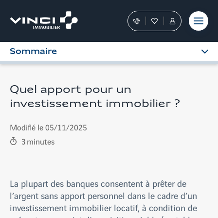
Aller
et outils
Fraudes
moment
terrain
au
Nos
Favoris
Tous
contenu
conseillers
les
vous
services
Sommaire
guident
sont
dans
dans
votre
votre
achat
Espace
Quel apport pour un
Personnel
investissement immobilier ?
Modifié le 05/11/2025
3
minutes
La plupart des banques consentent à prêter de
l’argent sans apport personnel dans le cadre d’un
investissement immobilier locatif, à condition de