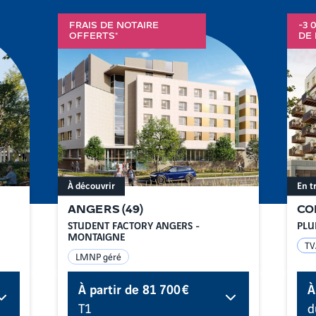
FRAIS DE NOTAIRE
-3 
OFFERTS*
DE 
À découvrir
En t
ANGERS
(
49
)
CO
STUDENT FACTORY ANGERS -
PLU
MONTAIGNE
TV
LMNP géré
À partir de
81 700 €
À
T1
d