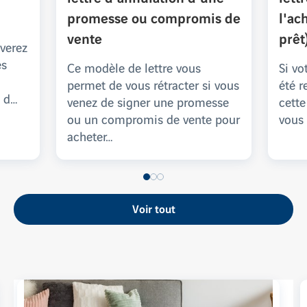
promesse ou compromis de
l'ac
vente
prêt
uverez
es
Ce modèle de lettre vous
Si vo
permet de vous rétracter si vous
été r
n d…
venez de signer une promesse
cette
ou un compromis de vente pour
vous
acheter…
Voir tout