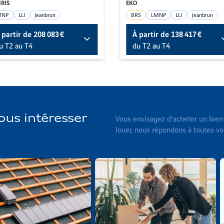
IRIS
EKO
MNP
LLI
Jeanbrun
BRS
LMNP
LLI
Jeanbrun
 partir de
208 083 €
À partir de
138 417 €
u T2 au T4
du T2 au T4
us intéresser
Vous envisagez d'acheter un bien 
louer, nous répondons à toutes vo