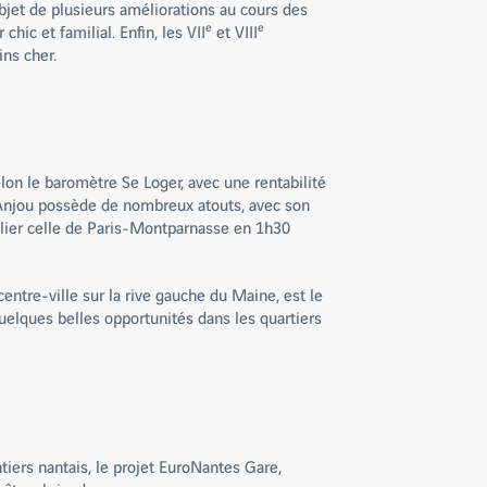
objet de plusieurs améliorations au cours des
e
e
ic et familial. Enfin, les VII
et VIII
ns cher.
selon le baromètre Se Loger, avec une rentabilité
 d’Anjou possède de nombreux atouts, avec son
allier celle de Paris-Montparnasse en 1h30
centre-ville sur la rive gauche du Maine, est le
quelques belles opportunités dans les quartiers
iers nantais, le projet EuroNantes Gare,