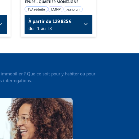
EPURE - QUARTIER MONTAIGNE
SAINTE-MARTHE
TVA réduite
LMNP
Jeanbrun
LMNP
Jeanbr
À partir de
129 825 €
À partir de
du T1 au T3
du T1 au T4
immobilier ? Que ce soit pour y habiter ou pour
s interrogations.