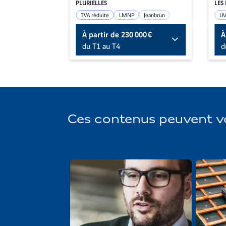
PLURIELLES
LES 
TVA réduite
LMNP
Jeanbrun
L
00 €
À partir de
230 000 €
À
du T1 au T4
d
Ces contenus peuvent vo