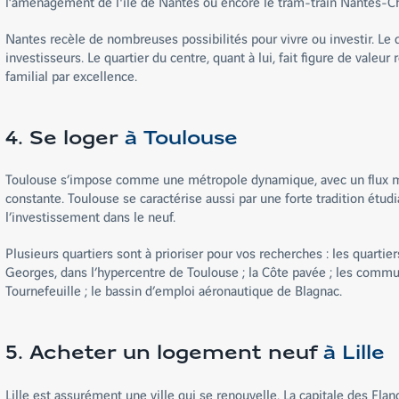
l’aménagement de l'île de Nantes ou encore le tram-train Nantes-C
Nantes recèle de nombreuses possibilités pour vivre ou investir. Le 
investisseurs. Le quartier du centre, quant à lui, fait figure de valeu
familial par excellence.
4. Se loger
à Toulouse
Toulouse s’impose comme une métropole dynamique, avec un flux migr
constante. Toulouse se caractérise aussi par une forte tradition étudi
l’investissement dans le neuf.
Plusieurs quartiers sont à prioriser pour vos recherches : les quartie
Georges, dans l’hypercentre de Toulouse ; la Côte pavée ; les commu
Tournefeuille ; le bassin d’emploi aéronautique de Blagnac.
5. Acheter un logement neuf
à Lille
Lille est assurément une ville qui se renouvelle. La capitale des Fla