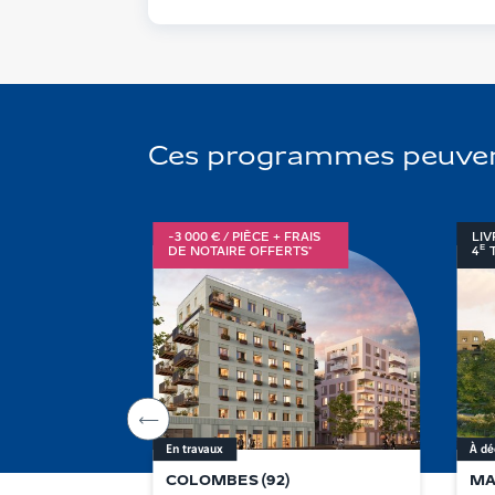
Ces programmes peuvent 
-3 000 € / PIÈCE + FRAIS
LI
E
DE NOTAIRE OFFERTS*
4
Aller
à
En travaux
À dé
l'item
précédent
COLOMBES
(
92
)
MA