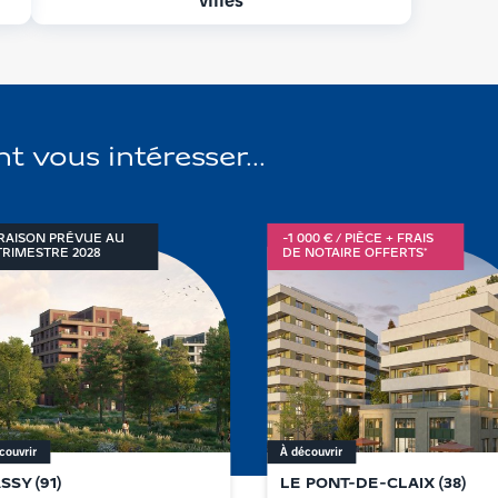
vous intéresser...
VRAISON PRÉVUE AU
-1 000 € / PIÈCE + FRAIS
TRIMESTRE
2028
DE NOTAIRE OFFERTS*
couvrir
À découvrir
SSY
(
91
)
LE PONT-DE-CLAIX
(
38
)