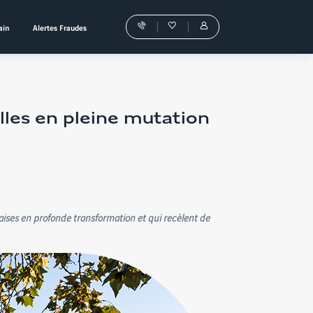
ain
Alertes Fraudes
Nos
Favoris
Tous
conseillers
les
vous
services
guident
sont
dans
dans
votre
votre
achat
Espace
Personnel
lles en pleine mutation
ises en profonde transformation et qui recèlent de