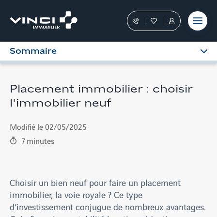
Aller
et outils
Fraudes
moment
terrain
au
Nos
Favoris
Tous
contenu
conseillers
les
vous
services
Sommaire
guident
sont
dans
dans
votre
votre
achat
Espace
Placement immobilier : choisir
Personnel
l'immobilier neuf
Modifié le 02/05/2025
7
minutes
Choisir un bien neuf pour faire un placement
immobilier, la voie royale ? Ce type
d’investissement conjugue de nombreux avantages.