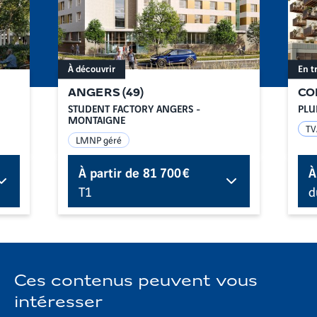
À découvrir
En t
ANGERS
(
49
)
CO
STUDENT FACTORY ANGERS -
PLU
MONTAIGNE
TV
LMNP géré
À partir de
81 700 €
À
T1
d
Ces contenus peuvent vous
intéresser