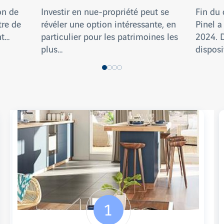
on de
Investir en nue-propriété peut se
Fin du 
tre de
révéler une option intéressante, en
Pinel a
nt…
particulier pour les patrimoines les
2024. 
plus…
disposi