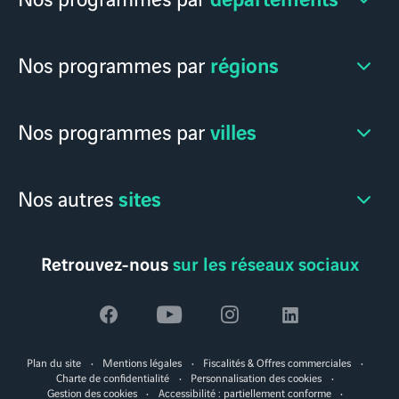
régions
Nos programmes par
villes
Nos programmes par
sites
Nos autres
Retrouvez-nous
sur les réseaux sociaux
Voir
Voir
Voir
Voir
la
la
la
la
Plan du site
Mentions légales
Fiscalités & Offres commerciales
page
page
page
page
Charte de confidentialité
Personnalisation des cookies
Gestion des cookies
Accessibilité : partiellement conforme