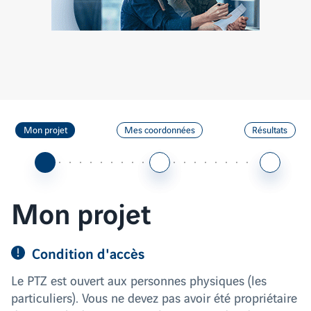
Vendez
votre
terrain
Étape
Étape
Étape
Mon projet
Mes coordonnées
Résultats
1
2
3
sur
sur
sur
3
(active)
3
3
Mon projet
Condition d'accès
Le PTZ est ouvert aux personnes physiques (les
particuliers). Vous ne devez pas avoir été propriétaire