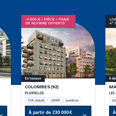
-3 000 € / PIÈCE + FRAIS
LIV
E
DE NOTAIRE OFFERTS*
4
T
En travaux
À dé
COLOMBES
(
92
)
MA
PLURIELLES
LES 
TVA réduite
LMNP
Jeanbrun
L
À partir de
230 000 €
À