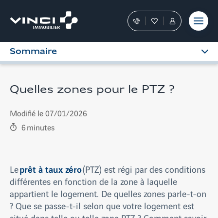
Aller
et outils
Fraudes
moment
terrain
au
Nos
Favoris
Tous
contenu
conseillers
les
vous
services
Sommaire
guident
sont
dans
dans
votre
votre
achat
Espace
Quelles zones pour le PTZ ?
Personnel
Modifié le 07/01/2026
6
minutes
prêt à taux zéro
Le
(PTZ) est régi par des conditions
différentes en fonction de la zone à laquelle
appartient le logement. De quelles zones parle-t-on
? Que se passe-t-il selon que votre logement est
situé dans telle ou telle zone PTZ ? Comment savoir