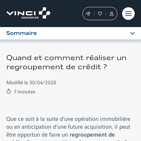
Aller
et outils
Fraudes
moment
terrain
au
Nos
Favoris
Tous
contenu
conseillers
les
vous
services
Sommaire
guident
sont
dans
dans
votre
votre
achat
Espace
Quand et comment réaliser un
Personnel
regroupement de crédit ?
Modifié le 30/04/2026
7
minutes
Que ce soit à la suite d’une opération immobilière
ou en anticipation d’une future acquisition, il peut
regroupement de
être opportun de faire un