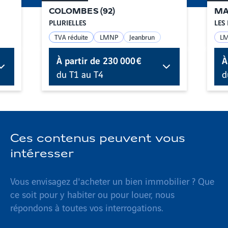
COLOMBES
(
92
)
MA
PLURIELLES
LES 
TVA réduite
LMNP
Jeanbrun
L
À partir de
230 000 €
À
du T1 au T4
d
Ces contenus peuvent vous
intéresser
Vous envisagez d'acheter un bien immobilier ? Que
ce soit pour y habiter ou pour louer, nous
répondons à toutes vos interrogations.