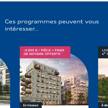
terrain
Ces programmes peuvent vous
intéresser...
-3 000 € / PIÈCE + FRAIS
LIV
E
DE NOTAIRE OFFERTS*
4
T
En travaux
À dé