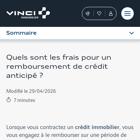
Aller
et outils
Fraudes
moment
terrain
au
Nos
Favoris
Tous
contenu
conseillers
les
vous
services
Sommaire
guident
sont
dans
dans
votre
votre
achat
Espace
Quels sont les frais pour un
Personnel
remboursement de crédit
anticipé ?
Modifié le 29/04/2026
7
minutes
crédit immobilier
Lorsque vous contractez un
, vous
vous engagez à le rembourser sur une période de