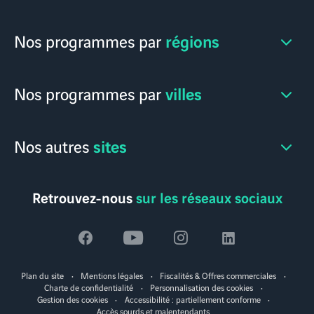
régions
Nos programmes par
villes
Nos programmes par
sites
Nos autres
Retrouvez-nous
sur les réseaux sociaux
Voir
Voir
Voir
Voir
la
la
la
la
Plan du site
Mentions légales
Fiscalités & Offres commerciales
page
page
page
page
Charte de confidentialité
Personnalisation des cookies
Gestion des cookies
Accessibilité : partiellement conforme
facebook
youtube
instagram
linkedin
Accès sourds et malentendants