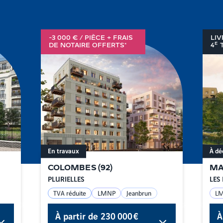
-3 000 € / PIÈCE + FRAIS
LIV
E
DE NOTAIRE OFFERTS*
4
T
En travaux
À dé
COLOMBES
(
92
)
MA
PLURIELLES
LES 
TVA réduite
LMNP
Jeanbrun
L
À partir de
230 000 €
À