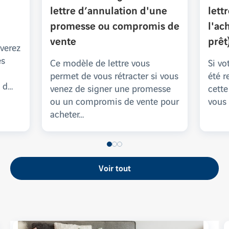
lettre d’annulation d'une
lett
promesse ou compromis de
l'ac
vente
prêt
uverez
es
Ce modèle de lettre vous
Si vo
permet de vous rétracter si vous
été r
n d…
venez de signer une promesse
cette
ou un compromis de vente pour
vous
acheter…
Voir tout