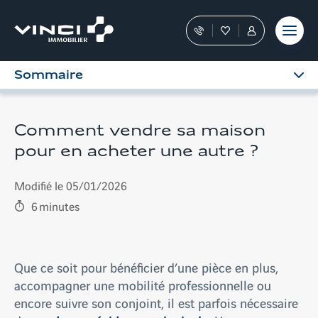
Aller
et outils
Fraudes
moment
terrain
au
Nos
Favoris
Tous
contenu
conseillers
les
vous
services
Sommaire
guident
sont
dans
dans
votre
votre
achat
Espace
Comment vendre sa maison
Personnel
pour en acheter une autre ?
Modifié le 05/01/2026
6
minutes
Que ce soit pour bénéficier d’une pièce en plus,
accompagner une mobilité professionnelle ou
encore suivre son conjoint, il est parfois nécessaire