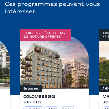
Ces programmes peuvent vous
intéresser...
-3 000 € / PIÈCE + FRAIS
LIV
E
DE NOTAIRE OFFERTS*
4
T
En travaux
À dé
COLOMBES
(
92
)
MA
PLURIELLES
LES 
TVA réduite
LMNP
Jeanbrun
L