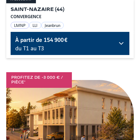
SAINT-NAZAIRE
(
44
)
CONVERGENCE
LMNP
LLI
Jeanbrun
À partir de
154 900 €
du T1 au T3
PROFITEZ DE -3 000 € /
PIÈCE*