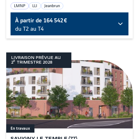
LMNP
LLI
Jeanbrun
À partir de
164 542 €
du T2 au T4
LIVRAISON PRÉVUE AU
E
2
TRIMESTRE
2028
En travaux
SAVIGNY LE TEMPLE
(
77
)