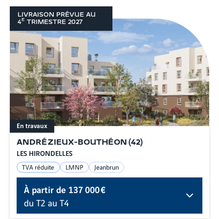
LIVRAISON PRÉVUE AU
E
4
TRIMESTRE
2027
En travaux
ANDRÉZIEUX-BOUTHÉON
(
42
)
LES HIRONDELLES
TVA réduite
LMNP
Jeanbrun
À partir de
137 000 €
du T2 au T4