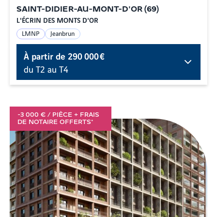
SAINT-DIDIER-AU-MONT-D'OR
(
69
)
L'ÉCRIN DES MONTS D'OR
LMNP
Jeanbrun
À partir de
290 000 €
du T2 au T4
-3 000 € / PIÈCE + FRAIS
DE NOTAIRE OFFERTS*