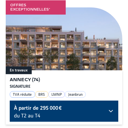
OFFRES
EXCEPTIONNELLES*
En travaux
ANNECY
(
74
)
SIGNATURE
TVA réduite
BRS
LMNP
Jeanbrun
À partir de
295 000 €
du T2 au T4