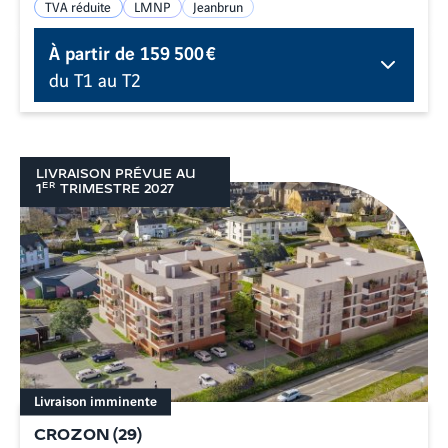
TVA réduite
LMNP
Jeanbrun
À partir de
159 500 €
du T1 au T2
LIVRAISON PRÉVUE AU
ER
1
TRIMESTRE
2027
Livraison imminente
CROZON
(
29
)