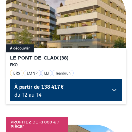
À découvrir
LE PONT-DE-CLAIX
(
38
)
EKO
BRS
LMNP
LLI
Jeanbrun
À partir de
138 417 €
du T2 au T4
PROFITEZ DE -3 000 € /
PIÈCE*