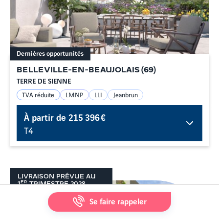
Dernières opportunités
BELLEVILLE-EN-BEAUJOLAIS
(
69
)
TERRE DE SIENNE
TVA réduite
LMNP
LLI
Jeanbrun
À partir de
215 396 €
T4
LIVRAISON PRÉVUE AU
ER
1
TRIMESTRE
2028
Se faire rappeler
MapLibre
|
© Alentoor
© OpenStreetMap