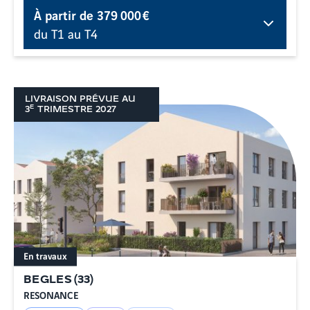
À partir de
379 000 €
du T1 au T4
LIVRAISON PRÉVUE AU
E
3
TRIMESTRE
2027
En travaux
BEGLES
(
33
)
RESONANCE