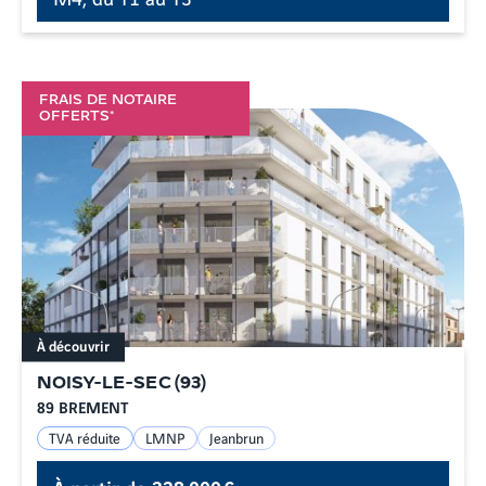
FRAIS DE NOTAIRE
OFFERTS*
À découvrir
NOISY-LE-SEC
(
93
)
89 BREMENT
TVA réduite
LMNP
Jeanbrun