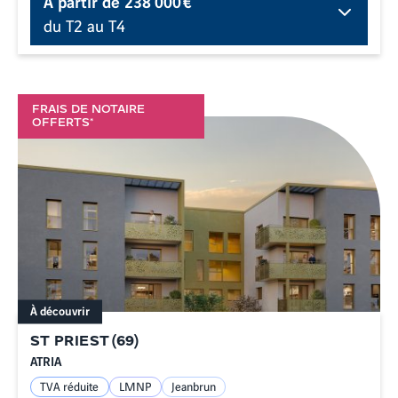
À partir de
238 000 €
du T2 au T4
FRAIS DE NOTAIRE
OFFERTS*
À découvrir
ST PRIEST
(
69
)
ATRIA
TVA réduite
LMNP
Jeanbrun