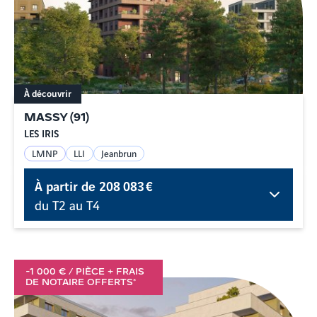
À découvrir
MASSY
(
91
)
LES IRIS
LMNP
LLI
Jeanbrun
À partir de
208 083 €
du T2 au T4
-1 000 € / PIÈCE + FRAIS
DE NOTAIRE OFFERTS*