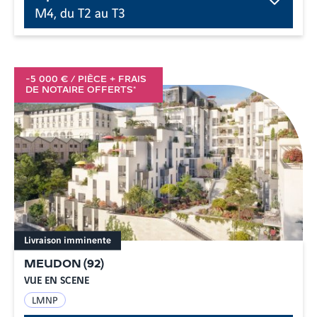
M4, du T2 au T3
-5 000 € / PIÈCE + FRAIS
DE NOTAIRE OFFERTS*
Livraison imminente
MEUDON
(
92
)
VUE EN SCENE
LMNP