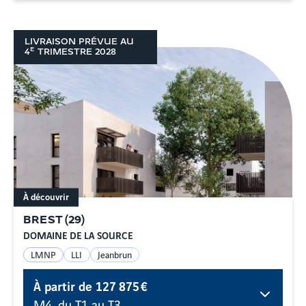
LIVRAISON PRÉVUE AU
E
4
TRIMESTRE
2028
À découvrir
BREST
(
29
)
DOMAINE DE LA SOURCE
LMNP
LLI
Jeanbrun
À partir de
127 875 €
M4, du T1 au T3