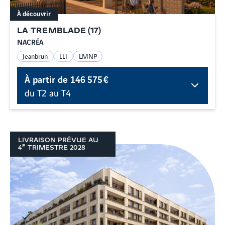
À découvrir
LA TREMBLADE
(
17
)
NACRÉA
Jeanbrun
LLI
LMNP
À partir de
146 575 €
du T2 au T4
LIVRAISON PRÉVUE AU
E
4
TRIMESTRE
2028