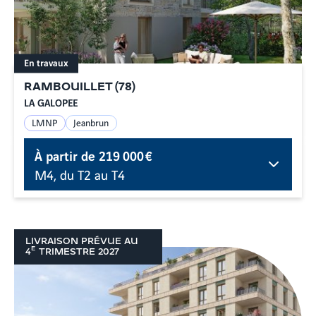
En travaux
RAMBOUILLET
(
78
)
LA GALOPEE
LMNP
Jeanbrun
À partir de
219 000 €
M4, du T2 au T4
LIVRAISON PRÉVUE AU
E
4
TRIMESTRE
2027