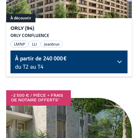
À découvrir
ORLY
(
94
)
ORLY CONFLUENCE
LMNP
LLI
Jeanbrun
À partir de
240 000 €
du T2 au T4
-2 500 € / PIÈCE + FRAIS
DE NOTAIRE OFFERTS*